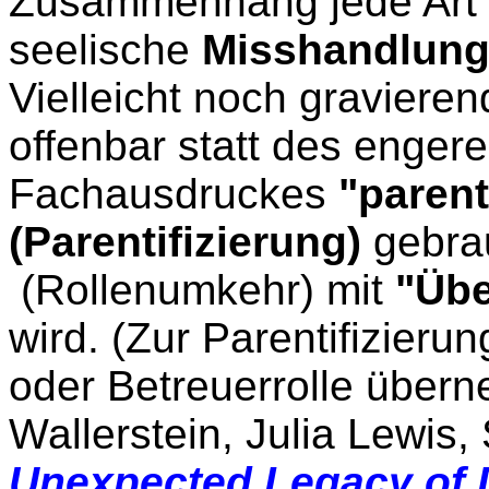
Zusammenhang jede Art v
seelische
Misshandlun
Vielleicht noch graviere
offenbar statt des enger
Fachausdruckes
"parent
(Parentifizierung)
gebra
(Rollenumkehr) mit
"Übe
wird. (Zur Parentifizierun
oder Betreuerrolle überne
Wallerstein, Julia Lewis
Unexpected Legacy of D