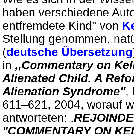
haben verschiedene Aut
entfremdete Kind" von
K
Stellung genommen, natü
(
deutsche Übersetzung
in
,,Commentary on Kel
Alienated Child. A Refo
Alienation Syndrome"
,
611–621, 2004, worauf w
antworteten: .
REJOINDE
"COMMENTARY ON KEL