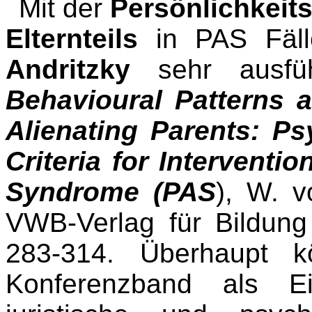
Mit der
Persönlichkeit
Elternteils
in PAS Fäll
Andritzky
sehr ausführ
Behavioural Patterns a
Alienating Parents: P
Criteria for Interventio
Syndrome (PAS
), W. v
VWB-Verlag für Bildung
283-314. Überhaupt k
Konferenzband als E