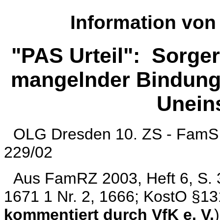
Information von
"PAS Urteil": Sorge
mangelnder Bindungs
Uneins
OLG Dresden 10. ZS - FamS 
229/02
Aus FamRZ 2003, Heft 6, S.
1671 1 Nr. 2, 1666; KostO §131
kommentiert durch VfK e. V.
)