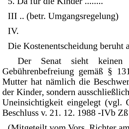
5. Da für die Kinder ........
III .. (betr. Umgangsregelung)
IV.
Die Kostenentscheidung beruht au
Der Senat sieht keinen A
Gebührenbefreiung gemäß § 13
Mutter hat nämlich die Beschwer
der Kinder, sondern ausschließlic
Uneinsichtigkeit eingelegt (vg
Beschluss v. 21. 12. 1988 -IVb Zß
(Mitgeteilt vom Vors. Richter 