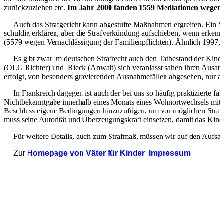
zurückzuziehen etc.
Im Jahr 2000 fanden 1559 Mediationen wegen 
Auch das Strafgericht kann abgestufte Maßnahmen ergreifen. Ein S
schuldig erklären, aber die Strafverkündung aufschieben, wenn erken
(5579 wegen Vernachlässigung der Familienpflichten). Ähnlich 1997
Es gibt zwar im deutschen Strafrecht auch den Tatbestand der Ki
(OLG Richter) und Rieck (Anwalt) sich veranlasst sahen ihren Aus
erfolgt, von besonders gravierenden Ausnahmefällen abgesehen, nur 
In Frankreich dagegen ist auch der bei uns so häufig praktizierte
Nichtbekanntgabe innerhalb eines Monats eines Wohnortwechsels mit
Beschluss eigene Bedingungen hinzuzufügen, um vor möglichen Strafen 
muss seine Autorität und Überzeugungskraft einsetzen, damit das 
Für weitere Details, auch zum Strafmaß, müssen wir auf den Aufsat
Zur
Homepage von Väter für Kinder
Impressum