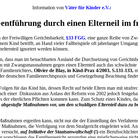
Information von
Väter für Kinder e.V.:
entführung durch einen Elterneil im f
er Freiwilligen Gerichtsbarkeit,
§33 FGG
, eine ganze Reihe von Zw
nem Kind betrifft, an Hand vieler Fallbeispiele oft jahrelanger Umgang
nelternteil ignoriert werden können.
en, dass man im benachbarten Ausland die Durchsetzung von Gerichtsbes
man mit Zwangsmassnahmen gegen einen Elternteil auch das schwächste 
 Familienrichters,
Olivier de Blay, in Kind-Prax 4/2003, S.131-133,
m
 der deutschen Familienrechtspraxis und Gesetzgebung Beachtung finde
 Folgen für das Kind hin, dessen Recht auf beide Eltern man mit straf
ach einer Diskussion aus Anlass der Reform von 2002 jedoch festgehalt
ds der elterlichen Pflichten kommen kann. Zum Schutz eines Kindes, da
g
abgestufte Maßnahmen vor, um den schuldigen Elternteil dazu zu b
Maßnahmen ergreifen kann, nicht nur die der Einstellung des Verfahren
ser Maßnahmen, die Verfolgung vor dem Strafgericht eingeleitet wird. A
i versucht,
auf Initiative der Staatsanwaltschaft
(!)
ein Berufsschlichte
oder vorschlagen das Familiengericht anzurufen eine möglicherweise nic