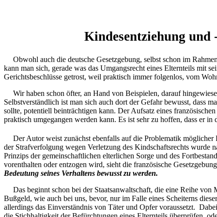
Kindesentziehung und -
Obwohl auch die deutsche Gesetzgebung, selbst schon im Rahmen d
kann man sich, gerade was das Umgangsrecht eines Elternteils mit sei
Gerichtsbeschlüsse getrost, weil praktisch immer folgenlos, vom Woh
Wir haben schon öfter, an Hand von Beispielen, darauf hingewies
Selbstverständlich ist man sich auch dort der Gefahr bewusst, dass 
sollte, potentiell beinträchtigen kann. Der Aufsatz eines französischen
praktisch umgegangen werden kann. Es ist sehr zu hoffen, dass er in
Der Autor weist zunächst ebenfalls auf die Problematik möglicher
der Strafverfolgung wegen Verletzung des Kindschaftsrechts wurde n
Prinzips der gemeinschaftlichen elterlichen Sorge und des Fortbestan
vorenthalten oder entzogen wird, sieht die französische Gesetzgebun
Bedeutung seines Verhaltens bewusst zu werden.
Das beginnt schon bei der Staatsanwaltschaft, die eine Reihe von 
Bußgeld, wie auch bei uns, bevor, nur im Falle eines Scheiterns die
allerdings das Einverständnis von Täter und Opfer voraussetzt. Dabe
die Stichhaltigkeit der Befürchtungen eines Elternteils überprüfen, 