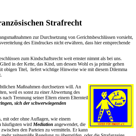
ranzösischen Strafrecht
angsmaßnahmen zur Durchsetzung von Gerichtsbeschlüssen vorsieht,
svereitelung des Eindruckes nicht erwähren, dass hier entsprechende
chlüssen zum Kindschaftsrecht weit ernster nimmt als bei uns.
Glied in der Kette, das Kind, um dessen Wohl es ja primär gehen
it obigen Titel,
liefert wichtige Hinweise wie mit diesem Dilemma
t.
rechtlichen Maßnahmen durchsetzen will. An
en, weil es sonst zu einer Abwertung des
s nach Trennung seiner Eltern einem Elternteil
ringen, sich der schwerwiegenden
s, mit oder ohne Auflagen, wie einem
m häufigsten wird
Mediation
angewendet, die
r zwischen den Parteien zu vermitteln. Er kann
ht mehr zeitgemäße Regelung zu überprüfen, oder die Strafanzeige