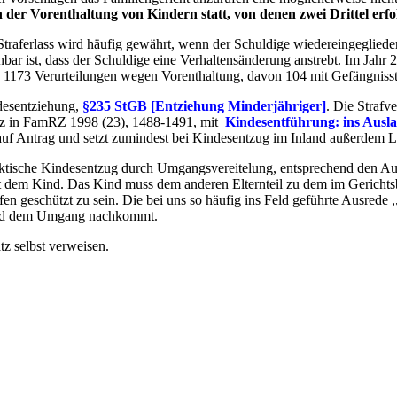
der Vorenthaltung von Kindern statt, von denen zwei Drittel erf
traferlass wird häufig gewährt, wenn der Schuldige wiedereingegliede
nbar ist, dass der Schuldige eine Verhaltensänderung anstrebt. Im Jah
, 1173 Verurteilungen wegen Vorenthaltung, davon 104 mit Gefängnis
ndesentziehung,
§235 StGB [Entziehung Minderjähriger]
. Die Strafv
atz in FamRZ 1998 (23), 1488-1491, mit
Kindesentführung: ins Ausla
auf Antrag und setzt zumindest bei Kindesentzug im Inland außerdem L
 faktische Kindesentzug durch Umgangsvereitelung, entsprechend den Au
 dem Kind. Das Kind muss dem anderen Elternteil zu dem im Gerichtsb
geschützt zu sein. Die bei uns so häufig ins Feld geführte Ausrede ,,
Kind dem Umgang nachkommt.
z selbst verweisen.